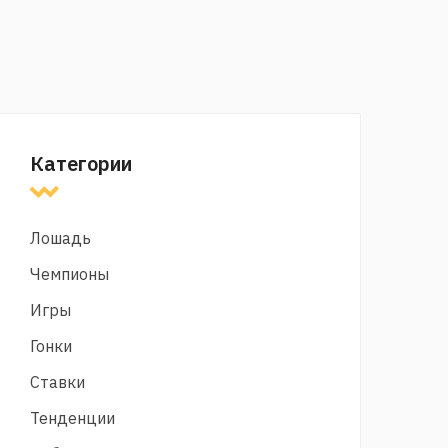
Категории
Лошадь
Чемпионы
Игры
Гонки
Ставки
Тенденции