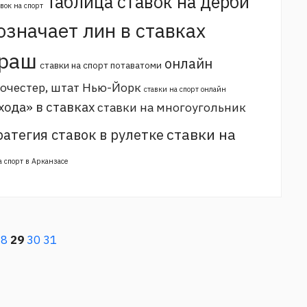
Таблица ставок на дерби
авок на спорт
означает лин в ставках
краш
онлайн
ставки на спорт потаватоми
Рочестер, штат Нью-Йорк
ставки на спорт онлайн
хода» в ставках
ставки на многоугольник
ставки на
ратегия ставок в рулетке
а спорт в Арканзасе
28
29
30
31