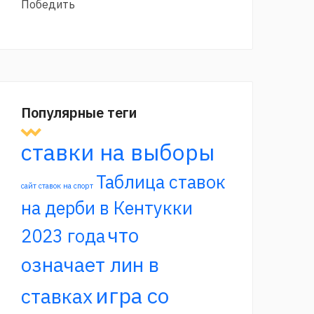
Победить
Популярные теги
ставки на выборы
Таблица ставок
сайт ставок на спорт
на дерби в Кентукки
что
2023 года
означает лин в
игра со
ставках