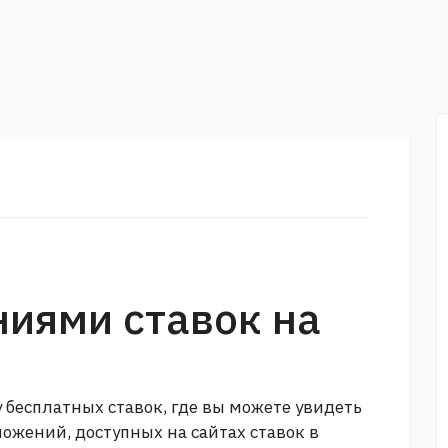
ниями ставок на
 бесплатных ставок, где вы можете увидеть
жений, доступных на сайтах ставок в