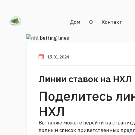
Дом
О
Контакт
15.01.2024
Линии ставок на НХЛ
Поделитесь ли
НХЛ
Вы также можете перейти на страницу
полный список приветственных предло