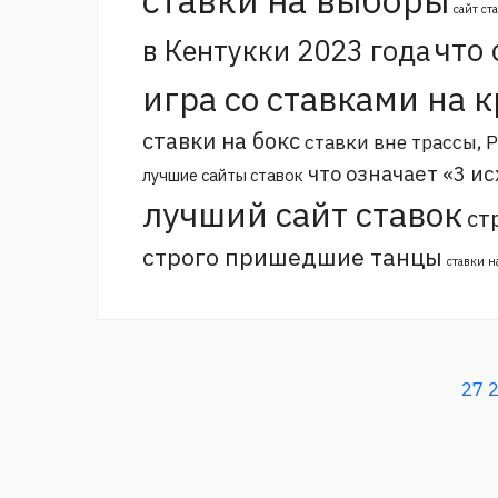
ставки на выборы
сайт ст
что 
в Кентукки 2023 года
игра со ставками на 
ставки на бокс
ставки вне трассы, 
что означает «3 ис
лучшие сайты ставок
лучший сайт ставок
ст
строго пришедшие танцы
ставки н
27