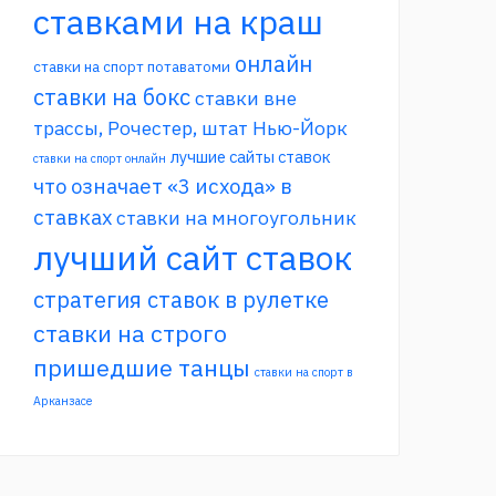
ставками на краш
онлайн
ставки на спорт потаватоми
ставки на бокс
ставки вне
трассы, Рочестер, штат Нью-Йорк
лучшие сайты ставок
ставки на спорт онлайн
что означает «3 исхода» в
ставках
ставки на многоугольник
лучший сайт ставок
стратегия ставок в рулетке
ставки на строго
пришедшие танцы
ставки на спорт в
Арканзасе