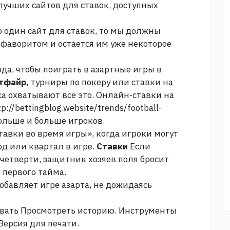
учших сайтов для ставок, доступных
 один сайт для ставок, то мы должны
м фаворитом и остается им уже некоторое
да, чтобы поиграть в азартные игры в
етфайр,
турниры по покеру или ставки на
са охватывают все это. Онлайн-ставки на
tp://bettingblog.website/trends/football-
больше и больше игроков.
вки во время игры», когда игроки могут
д или квартал в игре.
Ставки
Если
 четверти, защитник хозяев поля бросит
 первого тайма.
обавляет игре азарта, не дожидаясь
овать Просмотреть историю. Инструменты
Версия для печати.