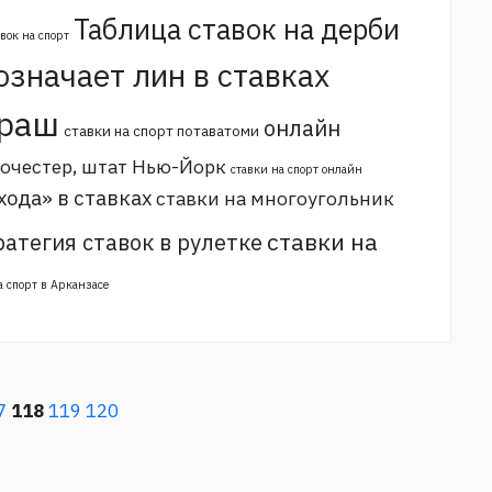
Таблица ставок на дерби
авок на спорт
означает лин в ставках
краш
онлайн
ставки на спорт потаватоми
Рочестер, штат Нью-Йорк
ставки на спорт онлайн
хода» в ставках
ставки на многоугольник
ставки на
ратегия ставок в рулетке
а спорт в Арканзасе
7
118
119
120