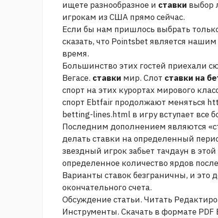
ищете разнообразное и
ставки
выбор л
игрокам из США прямо сейчас.
Если бы нам пришлось выбрать только
сказать, что Pointsbet является наши
время.
Большинство этих гостей приехали сю
Вегасе.
ставки
мир. Слот
ставки на б
спорт на этих курортах мирового клас
спорт Ebtfair продолжают меняться
ht
betting-lines.html
в игру вступает все 
Последним дополнением являются «ста
делать ставки на определенный перио
звездный игрок забьет тачдаун в этой
определенное количество ярдов после
Варианты ставок безграничны, и это д
окончательного счета.
Обсуждение статьи. Читать Редактир
Инструменты. Скачать в формате PDF 