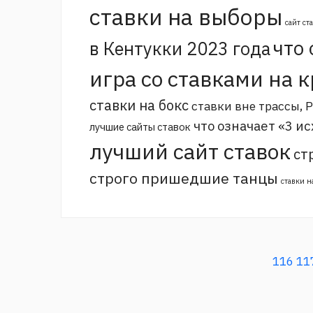
ставки на выборы
сайт ст
что 
в Кентукки 2023 года
игра со ставками на 
ставки на бокс
ставки вне трассы, 
что означает «3 ис
лучшие сайты ставок
лучший сайт ставок
ст
строго пришедшие танцы
ставки н
116
11