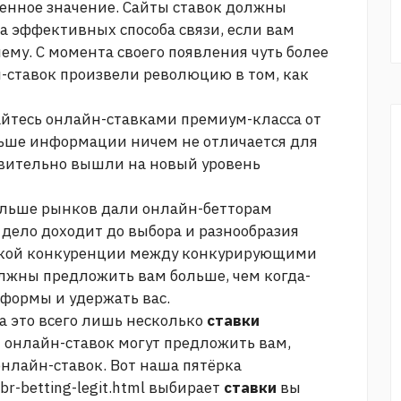
енное значение. Сайты ставок должны
 эффективных способа связи, если вам
ему. С момента своего появления чуть более
-ставок произвели революцию в том, как
йтесь онлайн-ставками премиум-класса от
ьше информации
ничем не отличается для
твительно вышли на новый уровень
больше рынков дали онлайн-бетторам
дело доходит до выбора и разнообразия
сткой конкуренции между конкурирующими
лжны предложить вам больше, чем когда-
тформы и удержать вас.
а
это всего лишь несколько
ставки
 онлайн-ставок могут предложить вам,
нлайн-ставок. Вот наша пятёрка
br-betting-legit.html
выбирает
ставки
вы