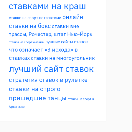
ставками на краш
онлайн
ставки на спорт потаватоми
ставки на бокс
ставки вне
трассы, Рочестер, штат Нью-Йорк
лучшие сайты ставок
ставки на спорт онлайн
что означает «3 исхода» в
ставках
ставки на многоугольник
лучший сайт ставок
стратегия ставок в рулетке
ставки на строго
пришедшие танцы
ставки на спорт в
Арканзасе