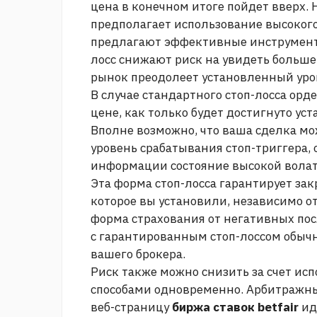
цена в конечном итоге пойдет вверх. 
предполагает использование высокого 
предлагают эффективные инструменты
лосс снижают риск на
увидеть больше
рынок преодолеет установленный уро
В случае стандартного стоп-лосса орд
цене, как только будет достигнуто ус
Вполне возможно, что ваша сделка мо
уровень срабатывания стоп-триггера, 
информации
состояние высокой вола
Эта форма стоп-лосса гарантирует за
которое вы установили, независимо о
форма страхования от негативных пос
с гарантированным стоп-лоссом обыч
вашего брокера.
Риск также можно снизить за счет ис
способами одновременно. Арбитражны
веб-страницу
биржа ставок betfair
ид