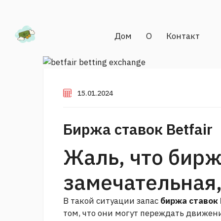
Дом
О
Контакт
15.01.2024
Биржа ставок Betfair
Жаль, что биржа
замечательная,
В такой ситуации запас
биржа ставок 
том, что они могут переждать движени