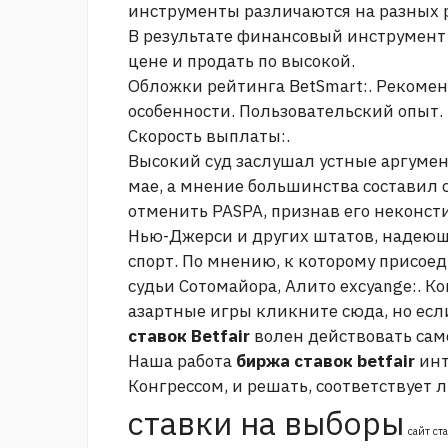
инструменты различаются на разных 
В результате финансовый инструмент
цене и продать по высокой.
Обложки рейтинга BetSmart:. Рекоме
особенности. Пользовательский опыт
Скорость выплаты:.
Высокий суд заслушал устные аргумен
мае, а мнение большинства составил 
отменить PASPA, признав его неконс
Нью-Джерси и других штатов, надеющ
спорт. По мнению, к которому присоед
судьи Сотомайора, Алито excyange:. 
азартные игры
кликните сюда,
но есл
ставок Betfair
волен действовать сам
Наша работа
биржа ставок betfair
инт
Конгрессом, и решать, соответствует 
ставки на выборы
сайт ст