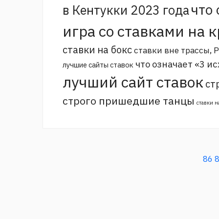
что 
в Кентукки 2023 года
игра со ставками на 
ставки на бокс
ставки вне трассы, 
что означает «3 ис
лучшие сайты ставок
лучший сайт ставок
ст
строго пришедшие танцы
ставки н
86