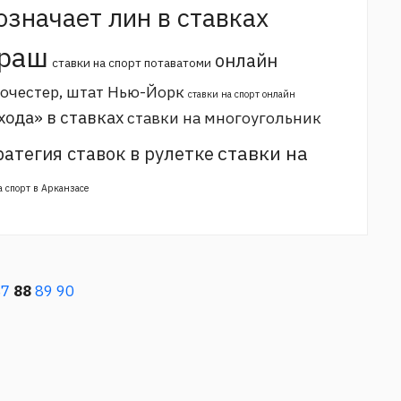
означает лин в ставках
краш
онлайн
ставки на спорт потаватоми
Рочестер, штат Нью-Йорк
ставки на спорт онлайн
хода» в ставках
ставки на многоугольник
ставки на
ратегия ставок в рулетке
а спорт в Арканзасе
87
88
89
90