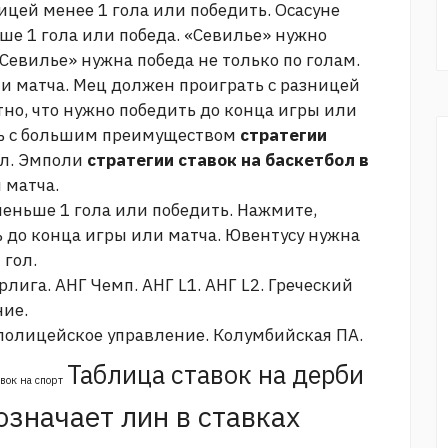
ицей менее 1 гола или победить. Осасуне
е 1 гола или победа. «Севилье» нужно
Севилье» нужна победа не только по голам.
и матча. Мец должен проиграть с разницей
ятно, что нужно победить до конца игры или
ть с большим преимуществом
стратегии
ол. Эмполи
стратегии ставок на баскетбол в
 матча.
еньше 1 гола или победить.
Нажмите,
 до конца игры или матча. Ювентусу нужна
 гол.
лига. АНГ Чемп. АНГ L1. АНГ L2. Греческий
ние.
олицейское управление. Колумбийская ПА.
Таблица ставок на дерби
авок на спорт
означает лин в ставках