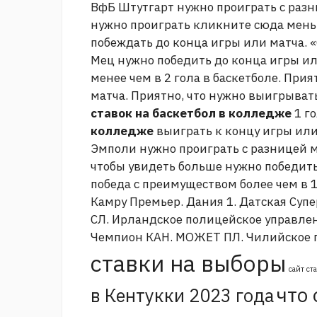
ВфБ Штутгарт нужно проиграть с разн
нужно проиграть
кликните сюда
меньш
побеждать до конца игры или матча. «
Мец нужно победить до конца игры ил
менее чем в 2 гола в баскетболе. При
матча. Приятно, что нужно выигрыва
ставок на баскетбол в колледже
1 г
колледже
выиграть к концу игры или
Эмполи нужно проиграть с разницей м
чтобы увидеть больше
нужно победить
победа с преимуществом более чем в 1
Камру Премьер. Дания 1. Датская Супер
СЛ. Ирландское полицейское управле
Чемпион КАН. МОЖЕТ ПЛ. Чилийское п
ставки на выборы
сайт ст
что 
в Кентукки 2023 года