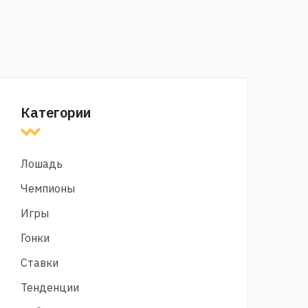
Категории
Лошадь
Чемпионы
Игры
Гонки
Ставки
Тенденции