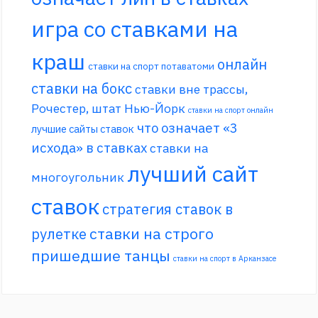
игра со ставками на
краш
онлайн
ставки на спорт потаватоми
ставки на бокс
ставки вне трассы,
Рочестер, штат Нью-Йорк
ставки на спорт онлайн
что означает «3
лучшие сайты ставок
исхода» в ставках
ставки на
лучший сайт
многоугольник
ставок
стратегия ставок в
ставки на строго
рулетке
пришедшие танцы
ставки на спорт в Арканзасе