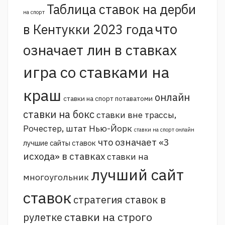
Таблица ставок на дерби
на спорт
что
в Кентукки 2023 года
означает лин в ставках
игра со ставками на
краш
онлайн
ставки на спорт потаватоми
ставки на бокс
ставки вне трассы,
Рочестер, штат Нью-Йорк
ставки на спорт онлайн
что означает «3
лучшие сайты ставок
исхода» в ставках
ставки на
лучший сайт
многоугольник
ставок
стратегия ставок в
ставки на строго
рулетке