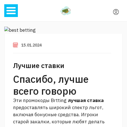
15.01.2024
Лучшие ставки
Спасибо, лучше
всего говорю
Эти промокоды Brtting
лучшая ставка
предоставлять широкий спектр льгот,
включая бонусные средства. Игроки
старой закалки, которые любят делать