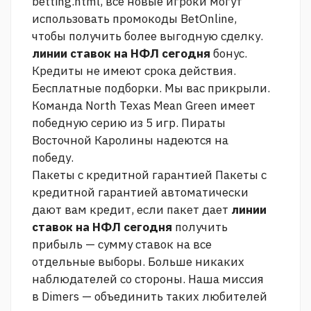
betting.html,
все новые игроки могут
использовать промокоды BetOnline,
чтобы получить более выгодную сделку.
линии ставок на НФЛ сегодня
бонус.
Кредиты не имеют срока действия.
Бесплатные подборки. Мы вас прикрыли.
Команда North Texas Mean Green имеет
победную серию из 5 игр. Пираты
Восточной Каролины надеются на
победу.
Пакеты с кредитной гарантией Пакеты с
кредитной гарантией автоматически
дают вам кредит, если пакет дает
линии
ставок на НФЛ сегодня
получить
прибыль — сумму ставок на все
отдельные выборы. Больше никаких
наблюдателей со стороны. Наша миссия
в Dimers — объединить таких любителей