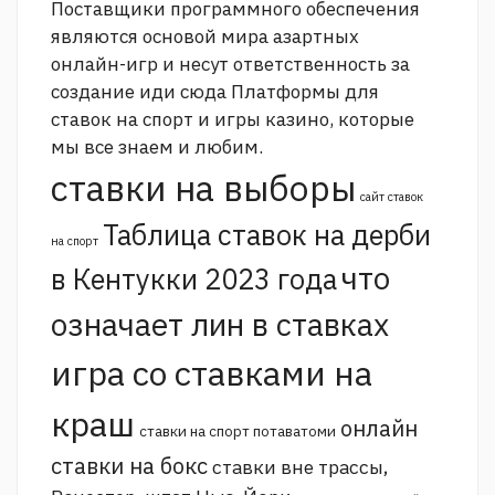
Поставщики программного обеспечения
являются основой мира азартных
онлайн-игр и несут ответственность за
создание
иди сюда
Платформы для
ставок на спорт и игры казино, которые
мы все знаем и любим.
ставки на выборы
сайт ставок
Таблица ставок на дерби
на спорт
что
в Кентукки 2023 года
означает лин в ставках
игра со ставками на
краш
онлайн
ставки на спорт потаватоми
ставки на бокс
ставки вне трассы,