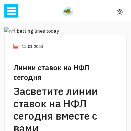
15.01.2024
Линии ставок на НФЛ
сегодня
Засветите линии
ставок на НФЛ
сегодня вместе с
вами