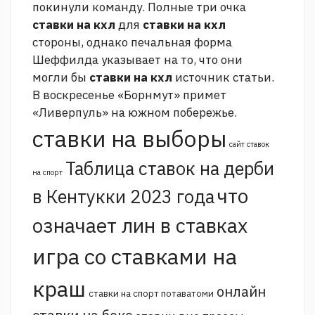
покинули команду. Полные три очка
ставки на кхл
для
ставки на кхл
стороны, однако печальная форма
Шеффилда указывает на то, что они
могли бы
ставки на кхл
источник статьи.
В воскресенье «Борнмут» примет
«Ливерпуль» на южном побережье.
ставки на выборы
сайт ставок
Таблица ставок на дерби
на спорт
что
в Кентукки 2023 года
означает лин в ставках
игра со ставками на
краш
онлайн
ставки на спорт потаватоми