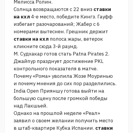
Мелисса Ролин.
Солнца возвращаются с 22 вниз
ставки
на кхл
4-е место, победите Кингз. Гауфф
избегает разочарований; Жабер с 6
номерами вытеснен. Грешник держит
ставки на кхл
полоса жары, ветерок
кликните сюда
3-й раунд.
М. Судхакар готов стать Patna Pirates 2.
Джайпур празднует достижение PKL
контрольного показателя в матче.
Почему «Рома» уволила Жозе Моуринью
и почему мнения до сих пор разделились.
India Open Прияншу готова выйти на
большую сцену после громкой победы
над Лакшьей.
Однако на прошлой неделе «Реал»
заявил о своем желании получить место
в штаб-квартире Кубка Испании.
ставки