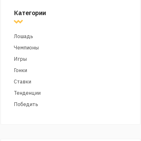
Категории
Лошадь
Чемпионы
Игры
Гонки
Ставки
Тенденции
Победить