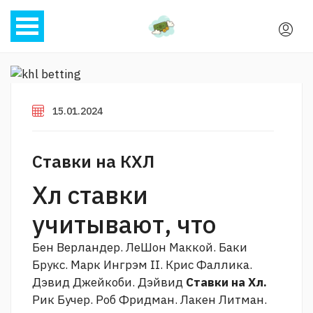
15.01.2024
Ставки на КХЛ
Хл ставки
учитывают, что
Бен Верландер. ЛеШон Маккой. Баки
Брукс. Марк Ингрэм II. Крис Фаллика.
Дэвид Джейкоби. Дэйвид
Ставки на Хл.
Рик Бучер. Роб Фридман. Лакен Литман.