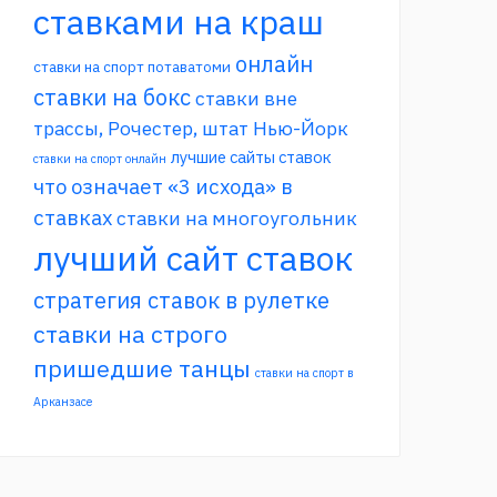
ставками на краш
онлайн
ставки на спорт потаватоми
ставки на бокс
ставки вне
трассы, Рочестер, штат Нью-Йорк
лучшие сайты ставок
ставки на спорт онлайн
что означает «3 исхода» в
ставках
ставки на многоугольник
лучший сайт ставок
стратегия ставок в рулетке
ставки на строго
пришедшие танцы
ставки на спорт в
Арканзасе