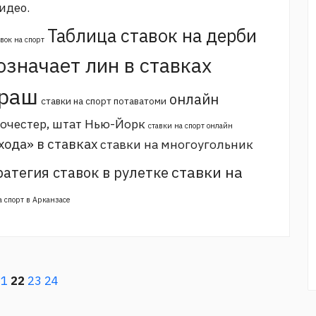
идео.
Таблица ставок на дерби
авок на спорт
означает лин в ставках
краш
онлайн
ставки на спорт потаватоми
Рочестер, штат Нью-Йорк
ставки на спорт онлайн
хода» в ставках
ставки на многоугольник
ставки на
ратегия ставок в рулетке
а спорт в Арканзасе
21
22
23
24