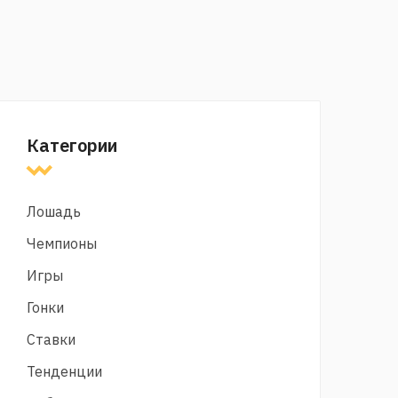
Категории
Лошадь
Чемпионы
Игры
Гонки
Ставки
Тенденции