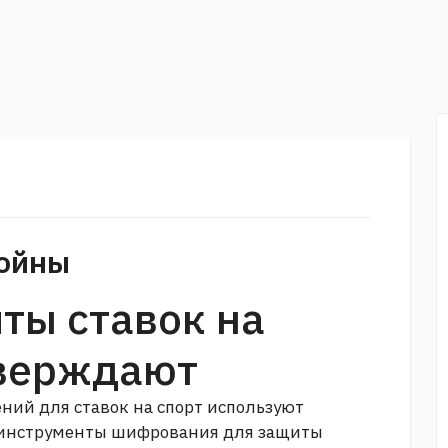
койны
ты ставок на
тверждают
ний для ставок на спорт используют
 инструменты шифрования для защиты