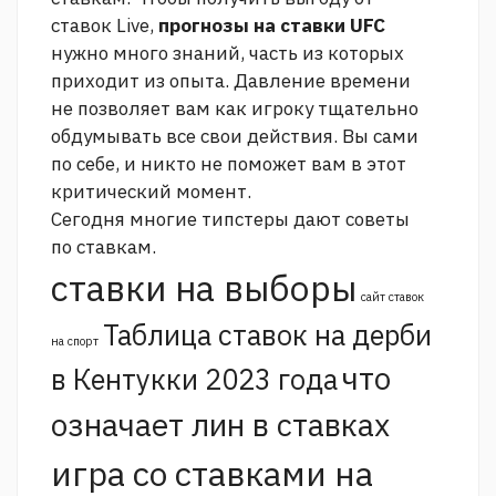
ставок Live,
прогнозы на ставки UFC
нужно много знаний, часть из которых
приходит из опыта. Давление времени
не позволяет вам как игроку тщательно
обдумывать все свои действия. Вы сами
по себе, и никто не поможет вам в этот
критический момент.
Сегодня многие типстеры дают советы
по ставкам.
ставки на выборы
сайт ставок
Таблица ставок на дерби
на спорт
что
в Кентукки 2023 года
означает лин в ставках
игра со ставками на