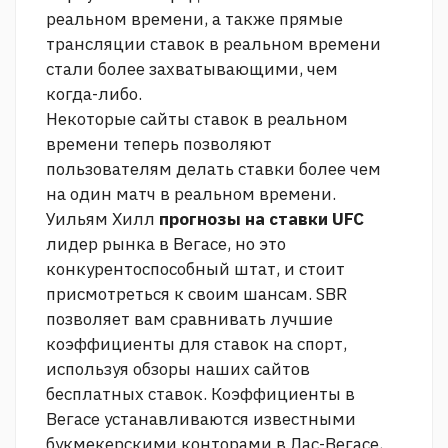
реальном времени, а также прямые
трансляции ставок в реальном времени
стали более захватывающими, чем
когда-либо.
Некоторые сайты ставок в реальном
времени теперь позволяют
пользователям делать ставки более чем
на один матч в реальном времени.
Уильям Хилл
прогнозы на ставки UFC
лидер рынка в Вегасе, но это
конкурентоспособный штат, и стоит
присмотреться к своим шансам. SBR
позволяет вам сравнивать лучшие
коэффициенты для ставок на спорт,
используя обзоры наших сайтов
бесплатных ставок. Коэффициенты в
Вегасе устанавливаются известными
букмекерскими конторами в Лас-Вегасе,