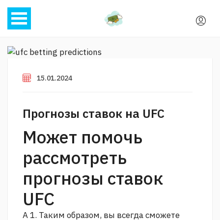
15.01.2024
Прогнозы ставок на UFC
Может помочь
рассмотреть
прогнозы ставок
UFC
А 1. Таким образом, вы всегда сможете