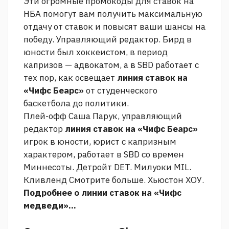
Эти огромные промокоды для ставок на
НБА помогут вам получить максимальную
отдачу от ставок и повысят ваши шансы на
победу. Управляющий редактор. Бирд в
юности был хоккеистом, в период
капризов — адвокатом, а в SBD работает с
тех пор, как освещает
линия ставок на
«Чифс Беарс»
от студенческого
баскетбола до политики.
Плей-офф Саша Парук, управляющий
редактор
линия ставок на «Чифс Беарс»
игрок в юности, юрист с капризным
характером, работает в SBD со времен
Миннесоты. Детройт DET. Милуоки MIL.
Кливленд
Смотрите больше.
Хьюстон ХОУ.
Подробнее о линии ставок на «Чифс
медведи»…