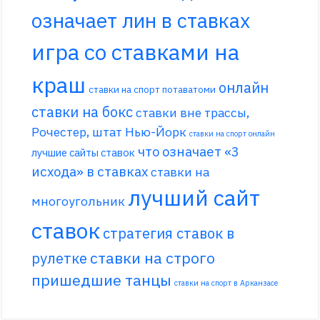
означает лин в ставках
игра со ставками на
краш
онлайн
ставки на спорт потаватоми
ставки на бокс
ставки вне трассы,
Рочестер, штат Нью-Йорк
ставки на спорт онлайн
что означает «3
лучшие сайты ставок
исхода» в ставках
ставки на
лучший сайт
многоугольник
ставок
стратегия ставок в
ставки на строго
рулетке
пришедшие танцы
ставки на спорт в Арканзасе