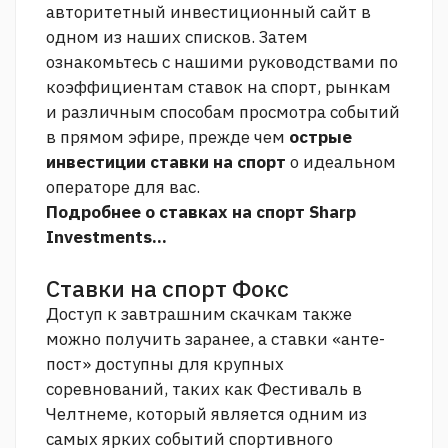
авторитетный инвестиционный сайт в
одном из наших списков. Затем
ознакомьтесь с нашими руководствами по
коэффициентам ставок на спорт, рынкам
и различным способам просмотра событий
в прямом эфире, прежде чем
острые
инвестиции ставки на спорт
о идеальном
операторе для вас.
Подробнее о ставках на спорт Sharp
Investments...
Ставки на спорт Фокс
Доступ к завтрашним скачкам также
можно получить заранее, а ставки «анте-
пост» доступны для крупных
соревнований, таких как Фестиваль в
Челтнеме, который является одним из
самых ярких событий спортивного