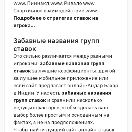
www. Пиннакл www. Ривало www.
Спортивное взаимодействие www.
Подробнее о стратегии ставок на
игрока…
Забавные названия групп
ставок
Это сильно различается между разными
игроками.
забавные названия групп
ставок
за лучшие коэффициенты, другой
за лучшее мобильное приложение или
если сайт предлагает онлайн-Андар Бахар
в Индии. У нас есть
забавные названия
групп ставок
и сравнили несколько
ведущих факторов, чтобы сделать ваш
выбор более простым и основанным на
фактах, а не на предположениях.
Чтобы найти лучший сайт онлайн-ставок