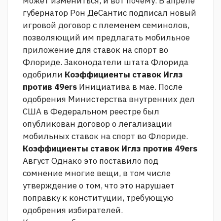
может измениться, и вот почему. В апреле
губернатор Рон ДеСантис подписал новый
игровой договор с племенем семинолов,
позволяющий им предлагать мобильное
приложение для ставок на спорт во
Флориде. Законодатели штата Флорида
одобрили
Коэффициенты ставок Иглз
против 49ers
Инициатива в мае. После
одобрения Министерства внутренних дел
США в Федеральном реестре был
опубликован договор о легализации
мобильных ставок на спорт во Флориде.
Коэффициенты ставок Иглз против 49ers
Август Однако это поставило под
сомнение многие вещи, в том числе
утверждение о том, что это нарушает
поправку к конституции, требующую
одобрения избирателей.