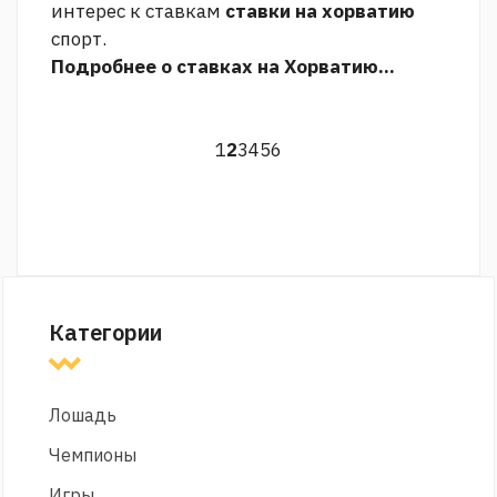
интерес к ставкам
ставки на хорватию
спорт.
Подробнее о ставках на Хорватию...
1
2
3
4
5
6
Категории
Лошадь
Чемпионы
Игры