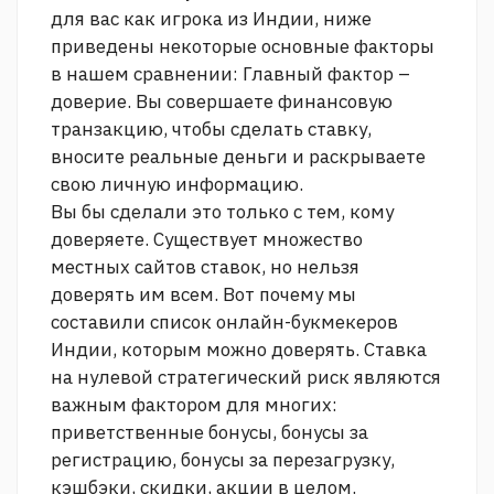
для вас как игрока из Индии, ниже
приведены некоторые основные факторы
в нашем сравнении: Главный фактор –
доверие. Вы совершаете финансовую
транзакцию, чтобы сделать ставку,
вносите реальные деньги и раскрываете
свою личную информацию.
Вы бы сделали это только с тем, кому
доверяете. Существует множество
местных сайтов ставок, но нельзя
доверять им всем. Вот почему мы
составили список онлайн-букмекеров
Индии, которым можно доверять.
Ставка
на нулевой стратегический риск
являются
важным фактором для многих:
приветственные бонусы, бонусы за
регистрацию, бонусы за перезагрузку,
кэшбэки, скидки, акции в целом.