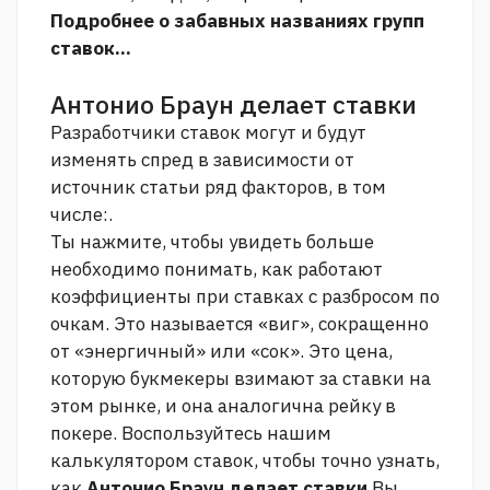
Подробнее о забавных названиях групп
ставок...
Антонио Браун делает ставки
Разработчики ставок могут и будут
изменять спред в зависимости от
источник статьи
ряд факторов, в том
числе:.
Ты
нажмите, чтобы увидеть больше
необходимо понимать, как работают
коэффициенты при ставках с разбросом по
очкам. Это называется «виг», сокращенно
от «энергичный» или «сок». Это цена,
которую букмекеры взимают за ставки на
этом рынке, и она аналогична рейку в
покере. Воспользуйтесь нашим
калькулятором ставок, чтобы точно узнать,
как
Антонио Браун делает ставки
Вы