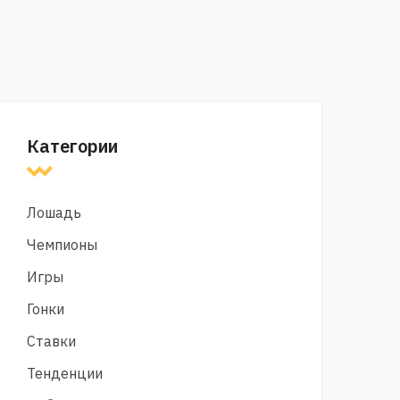
Категории
Лошадь
Чемпионы
Игры
Гонки
Ставки
Тенденции