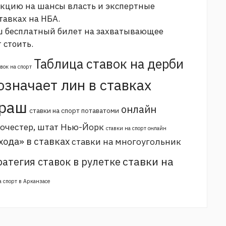
еакцию на шансы
власть и экспертные
тавках на НБА.
ваш бесплатный билет на захватывающее
 стоить.
Таблица ставок на дерби
авок на спорт
означает лин в ставках
краш
онлайн
ставки на спорт потаватоми
Рочестер, штат Нью-Йорк
ставки на спорт онлайн
хода» в ставках
ставки на многоугольник
ставки на
ратегия ставок в рулетке
а спорт в Арканзасе