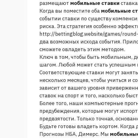
размещают
мобильные ставки
ставк
Когда вы поместите оба
мобильные ст
событии ставки по существу компенсир
риска. Эта стратегия особенно эффект
http://bettingblog.website/games/round
два возможных исхода события. Прил
сможете овладеть этим методом.
Ключ в том, чтобы быть мобильным, д
шагом. Любой может стать успешным 
Соответствующие ставки могут занять
несколько месяцев, чтобы учиться и 
зависит от вашего уровня приверженн
ставок на спорт и того, насколько бы
Более того, наши компьютерные прог
предубеждения, которые могут испорт
предвзятости. Только точная, основан
Будьте готовы владеть кортом. Когда
Прогнозы НБА, Димерс. Мы
мобильные