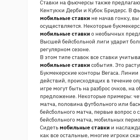
Ставки на фьючерсы также предлагают
Кентукки Дерби и Кубок Бридерс. В ф
мобильные ставки
не начав гонку, вы
осуществляется. Некоторые букмекер
мобильные ставки
о необычных предл
Высшей бейсбольной лиги ударит бол
регулярном сезоне.
В этом типе ставок все ставки учитыв
мобильные ставки
события. Это расту
Букмекерские конторы Вегаса. Линии 
действий, происходящих в течение оп
игре могут быть на разброс очков, на 
предложение. Некоторые примеры: че
матча, половина футбольного или бас
бейсбольного матча, первые
вопрос о 
бейсбольного матча, мобильных перио
Сидеть
мобильные ставки
и наслаждай
как все остальные, многие игроки с