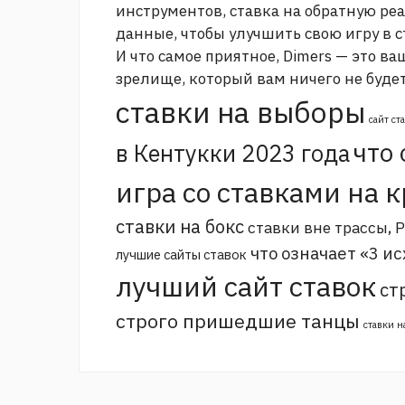
инструментов,
ставка на обратную р
данные, чтобы улучшить свою игру в с
И что самое приятное, Dimers — это 
зрелище, который вам ничего не будет
ставки на выборы
сайт ст
что 
в Кентукки 2023 года
игра со ставками на 
ставки на бокс
ставки вне трассы, 
что означает «3 ис
лучшие сайты ставок
лучший сайт ставок
ст
строго пришедшие танцы
ставки н