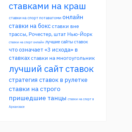
ставками на краш
онлайн
ставки на спорт потаватоми
ставки на бокс
ставки вне
трассы, Рочестер, штат Нью-Йорк
лучшие сайты ставок
ставки на спорт онлайн
что означает «3 исхода» в
ставках
ставки на многоугольник
лучший сайт ставок
стратегия ставок в рулетке
ставки на строго
пришедшие танцы
ставки на спорт в
Арканзасе