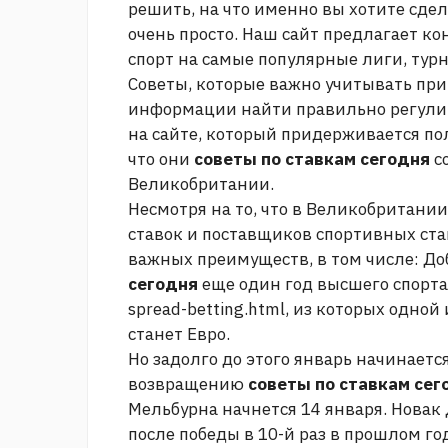
решить, на что именно вы хотите сдел
очень просто. Наш сайт предлагает к
спорт на самые популярные лиги, тур
Советы, которые важно учитывать при
информации
найти правильно регулир
на сайте, который придерживается по
что они
советы по ставкам сегодня
с
Великобритании.
Несмотря на то, что в Великобритани
ставок и поставщиков спортивных ста
важных преимуществ, в том числе: До
сегодня
еще один год высшего спорт
spread-betting.html,
из которых одной 
станет Евро.
Но задолго до этого январь начинается
возвращению
советы по ставкам сег
Мельбурна начнется 14 января. Новак
после победы в 10-й раз в прошлом го