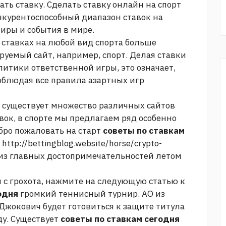
ать ставку. Сделать ставку онлайн на спорт
онкурентоспособный диапазон ставок на
ниры и события в мире.
 ставках на любой вид спорта
больше
уемый сайт, например, спорт. Делая ставки
литики ответственной игры, это означает,
облюдая все правила азартных игр
и существует множество различных сайтов
вок, в спорте мы предлагаем ряд особенно
бро пожаловать на старт
советы по ставкам
а
http://bettingblog.website/horse/crypto-
из главных достопримечательностей летом
 с грохота,
нажмите на следующую статью
к
одня
громкий теннисный турнир. АО из
 Джокович будет готовиться к защите титула
ду. Существует
советы по ставкам сегодня