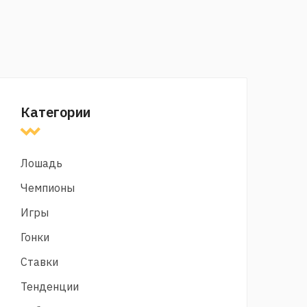
Категории
Лошадь
Чемпионы
Игры
Гонки
Ставки
Тенденции