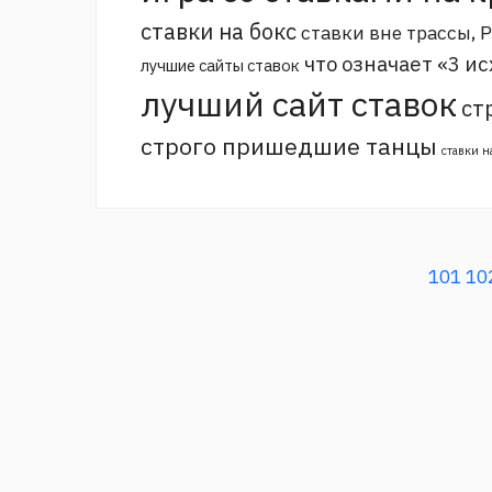
ставки на бокс
ставки вне трассы, 
что означает «3 ис
лучшие сайты ставок
лучший сайт ставок
ст
строго пришедшие танцы
ставки н
101
10