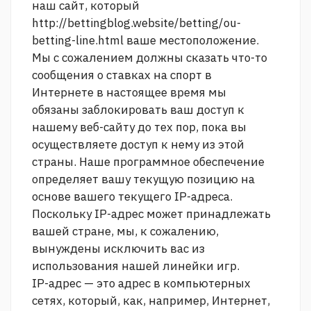
наш сайт, который
http://bettingblog.website/betting/ou-
betting-line.html
ваше местоположение.
Мы с сожалением должны сказать
что-то
сообщения о ставках на спорт в
Интернете
в настоящее время мы
обязаны заблокировать ваш доступ к
нашему веб-сайту до тех пор, пока вы
осуществляете доступ к нему из этой
страны. Наше программное обеспечение
определяет вашу текущую позицию на
основе вашего текущего IP-адреса.
Поскольку IP-адрес может принадлежать
вашей стране, мы, к сожалению,
вынуждены исключить вас из
использования нашей линейки игр.
IP-адрес — это адрес в компьютерных
сетях, который, как, например, Интернет,