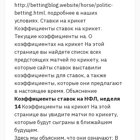
http://bettingblog.website/horse/politic-
betting.html.
подробнее в наших
условиях. Ставки на крикет
Коэффициенты ставок на крикет.
Текущие коэффициенты на. О
коэффициентах на крикет На этой
странице вы найдете список всех
предстоящих матчей по крикету, на
которые сайты ставок выставили
коэффициенты для ставок, а также
коэффициенты, которые они предлагают
в настоящее время. Объяснение
Коэффициенты ставок на НФЛ, неделя
14
Коэффициенты на крикет На этой
странице вы увидите матчи по крикету,
которые будут сыграны в ближайшем
будущем.
Здесь мы объясним, что они означают: В