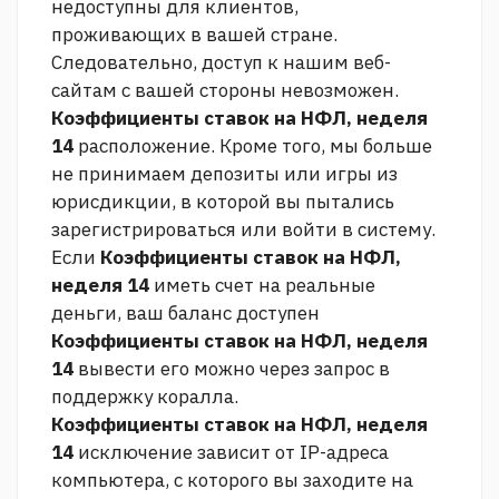
недоступны для клиентов,
проживающих в вашей стране.
Следовательно, доступ к нашим веб-
сайтам с вашей стороны невозможен.
Коэффициенты ставок на НФЛ, неделя
14
расположение. Кроме того, мы больше
не принимаем депозиты или игры из
юрисдикции, в которой вы пытались
зарегистрироваться или войти в систему.
Если
Коэффициенты ставок на НФЛ,
неделя 14
иметь счет на реальные
деньги, ваш баланс доступен
Коэффициенты ставок на НФЛ, неделя
14
вывести его можно через запрос в
поддержку коралла.
Коэффициенты ставок на НФЛ, неделя
14
исключение зависит от IP-адреса
компьютера, с которого вы заходите на